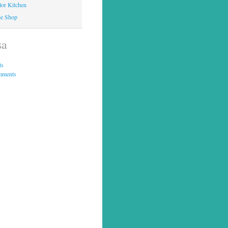
lor Kitchen
ie Shop
sa
ts
mments