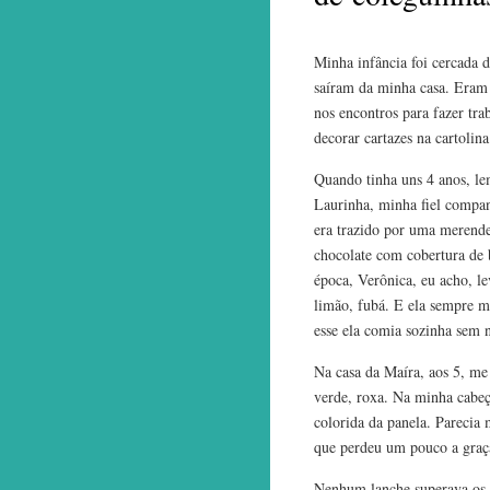
Minha infância foi cercada d
saíram da minha casa. Eram 
nos encontros para fazer tr
decorar cartazes na cartolin
Quando tinha uns 4 anos, le
Laurinha, minha fiel compan
era trazido por uma merende
chocolate com cobertura de
época, Verônica, eu acho, le
limão, fubá. E ela sempre 
esse ela comia sozinha sem 
Na casa da Maíra, aos 5, me 
verde, roxa. Na minha cabeça
colorida da panela. Parecia 
que perdeu um pouco a graç
Nenhum lanche superava os 