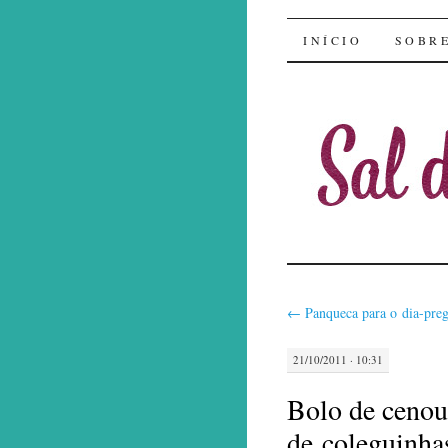
Sal de Bo
INÍCIO
SOBR
←
Panqueca para o dia-preg
21/10/2011 · 10:31
Bolo de cenour
de coleguinha