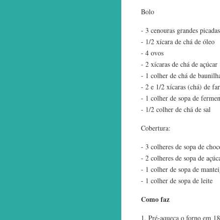
Bolo
- 3 cenouras grandes picada
- 1/2 xícara de chá de óleo
- 4 ovos
- 2 xícaras de chá de açúcar
- 1 colher de chá de baunilh
- 2 e 1/2 xícaras (chá) de fa
- 1 colher de sopa de ferme
- 1/2 colher de chá de sal
Cobertura:
- 3 colheres de sopa de cho
- 2 colheres de sopa de açúc
- 1 colher de sopa de mante
- 1 colher de sopa de leite
Como faz
1. Pré-aqueça o forno em 18