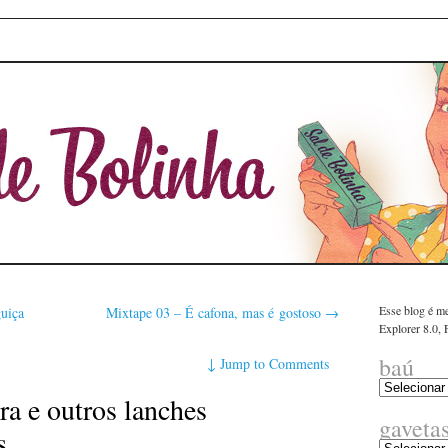
linha
E
Esse blog é me
uiça
Mixtape 03 – É cafona, mas é gostoso
→
Explorer 8.0,
baú
↓
Jump to Comments
a e outros lanches
gaveta
s