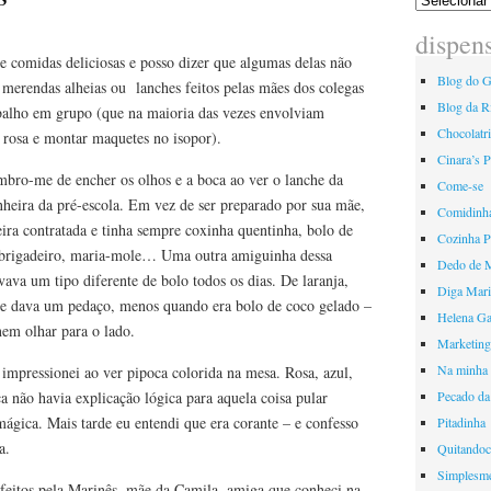
dispen
e comidas deliciosas e posso dizer que algumas delas não
Blog do G
merendas alheias ou lanches feitos pelas mães dos colegas
Blog da R
abalho em grupo (que na maioria das vezes envolviam
Chocolatr
a rosa e montar maquetes no isopor).
Cinara’s P
mbro-me de encher os olhos e a boca ao ver o lanche da
Come-se
heira da pré-escola. Em vez de ser preparado por sua mãe,
Comidinh
ira contratada e tinha sempre coxinha quentinha, bolo de
Cozinha 
 brigadeiro, maria-mole… Uma outra amiguinha dessa
Dedo de 
vava um tipo diferente de bolo todos os dias. De laranja,
Diga Mari
me dava um pedaço, menos quando era bolo de coco gelado –
Helena Ga
nem olhar para o lado.
Marketing
Na minha 
impressionei ao ver pipoca colorida na mesa. Rosa, azul,
 não havia explicação lógica para aquela coisa pular
Pecado da
mágica. Mais tarde eu entendi que era corante – e confesso
Pitadinha
a.
Quitando
Simplesme
feitos pela Marinês, mãe da Camila, amiga que conheci na