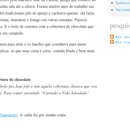
Techinoco
minha sala até a oitava. Foram muitos anos de trabalho em
The Cook
s tradicionais pão de queijo e cachorro-quente, ela fazia
 forma, maionese e frango em várias camadas. Parecia
pesqui
ia. E o bolo de cenoura com a cobertura de chocolate que
e era campeão.
RSS - Pos
RSS - Co
zia para mim e os lanches que cozinhava para meus
cia, só que uma coisa é certa: comida filada é bem mais
tura de chocolate
bolo fica bem fofo e tem aquela cobertura clássica que vira
ia. Para comer assistindo “Curtindo a Vida Adoidado”.
Gasparetto
. A calda foi por minha conta.