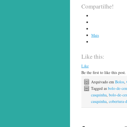
Compartilhe!
Mais
Like this:
Like
Be the first to like this post.
Arquivado em
Bolos
,
Tagged as
bolo-de-ce
casquinha
,
bolo-de-ce
casquinha
,
cobertura-