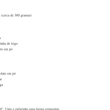
s (cerca de 300 gramas)
a
rinha de trigo
nto em pó
colate em pó
ar
iga
0°. Unte e enfarinhe uma forma retangular.