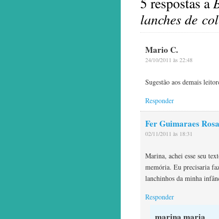
5 respostas a
B
lanches de co
Mario C.
24/10/2011 às 22:48
Sugestão aos demais leito
Responder
Fer Guimaraes Ros
02/11/2011 às 18:31
Marina, achei esse seu te
memória. Eu precisaria fa
lanchinhos da minha infân
Responder
marina maria