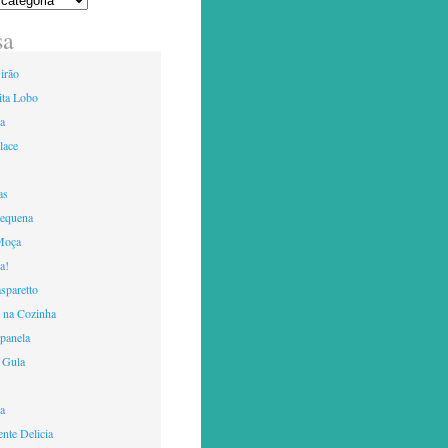
sa
irão
ita Lobo
ia
lace
as
Pequena
Moça
a!
sparetto
 na Cozinha
panela
 Gula
ca
nte Delicia