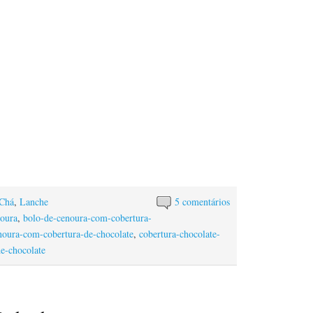
Chá
,
Lanche
5 comentários
noura
,
bolo-de-cenoura-com-cobertura-
noura-com-cobertura-de-chocolate
,
cobertura-chocolate-
de-chocolate