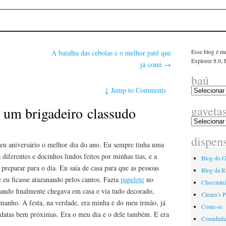
linha
E
Esse blog é me
A batalha das cebolas e o melhor patê que
Explorer 8.0,
já comi
→
baú
↓
Jump to Comments
gaveta
e um brigadeiro classudo
dispen
u aniversário o melhor dia do ano. Eu sempre tinha uma
diferentes e docinhos lindos feitos por minhas tias, e a
Blog do G
preparar para o dia. Eu saía de casa para que as pessoas
Blog da R
eu ficasse atazanando pelos cantos. Fazia
papelote
no
Chocolatr
ando finalmente chegava em casa e via tudo decorado,
Cinara’s P
amanho. A festa, na verdade, era minha e do meu irmão, já
Come-se
 datas bem próximas. Era o meu dia e o dele também. E era
Comidinh