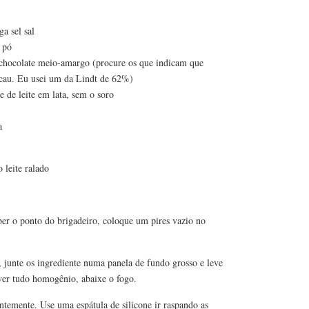
a sel sal
 pó
chocolate meio-amargo (procure os que indicam que
cau. Eu usei um da Lindt de 62%)
e de leite em lata, sem o soro
a
 leite ralado
ber o ponto do brigadeiro, coloque um pires vazio no
 junte os ingrediente numa panela de fundo grosso e leve
iver tudo homogênio, abaixe o fogo.
temente. Use uma espátula de silicone ir raspando as