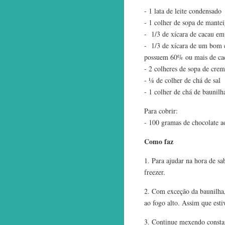
- 1 lata de leite condensado
- 1 colher de sopa de manteig
- 1/3 de xícara de cacau em
- 1/3 de xícara de um bom 
possuem 60% ou mais de ca
- 2 colheres de sopa de crem
- ¼ de colher de chá de sal
- 1 colher de chá de baunilh
Para cobrir:
- 100 gramas de chocolate ao
Como faz
1. Para ajudar na hora de sa
freezer.
2. Com exceção da baunilha,
ao fogo alto. Assim que est
3. Continue mexendo constan