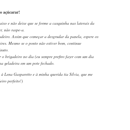
ão açúcarar!
ixo e não deixe que se forme a casquinha nas laterais da
r, não raspe-a.
adeiro. Assim que começar a desgrudar da panela, espere os
pires. Mesmo se o ponto não estiver bom, continue
nuto.
r o brigadeiro no dia (eu sempre prefiro fazer com um dia
na geladeira em um pote fechado.
à Lena Gasparetto e à minha querida tia Sílvia, que me
iro perfeito!)