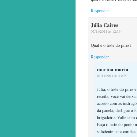
Responder
Júlia Caires
07/11/2011 às 12:39
Qual é o teste do pires?
Responder
marina maria
07/11/2011 às 13:25
Júlia, o teste do pires
receita, você vai deixa
acordo com as instruçõ
da panela, desligue o f
brigadeiro. Volte com e
Faça o teste do ponto 
suficiente para enrolar.