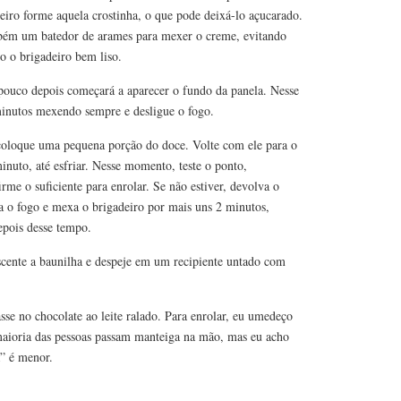
adeiro forme aquela crostinha, o que pode deixá-lo açucarado.
mbém um batedor de arames para mexer o creme, evitando
 o brigadeiro bem liso.
e pouco depois começará a aparecer o fundo da panela. Nesse
inutos mexendo sempre e desligue o fogo.
e coloque uma pequena porção do doce. Volte com ele para o
minuto, até esfriar. Nesse momento, teste o ponto,
irme o suficiente para enrolar. Se não estiver, devolva o
da o fogo e mexa o brigadeiro por mais uns 2 minutos,
epois desse tempo.
scente a baunilha e despeje em um recipiente untado com
asse no chocolate ao leite ralado. Para enrolar, eu umedeço
ioria das pessoas passam manteiga na mão, mas eu acho
” é menor.