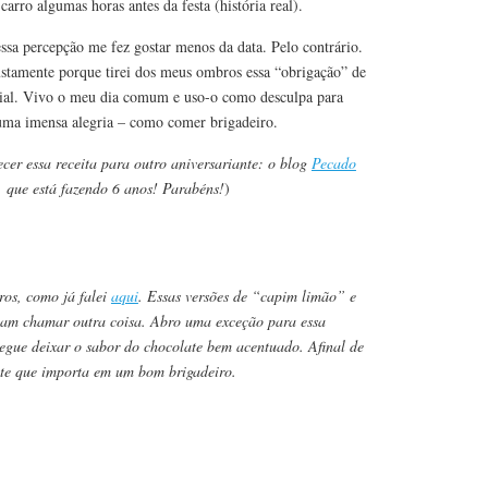
carro algumas horas antes da festa (história real).
sa percepção me fez gostar menos da data. Pelo contrário.
justamente porque tirei dos meus ombros essa “obrigação” de
cial. Vivo o meu dia comum e uso-o como desculpa para
uma imensa alegria – como comer brigadeiro.
cer essa receita para outro aniversariante: o blog
Pecado
 que está fazendo 6 anos! Parabéns!
)
ros, como já falei
aqui
. Essas versões de “capim limão” e
am chamar outra coisa. Abro uma exceção para essa
gue deixar o sabor do chocolate bem acentuado. Afinal de
late que importa em um bom brigadeiro.