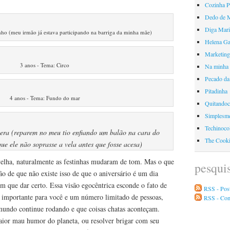
Cozinha 
Dedo de 
Diga Mari
ho (meu irmão já estava participando na barriga da minha mãe)
Helena Ga
Marketing
3 anos - Tema: Circo
Na minha 
Pecado da
Pitadinha
4 anos - Tema: Fundo do mar
Quitando
Simplesme
Techinoco
era (reparem no meu tio enfiando um balão na cara do
The Cook
e ele não soprasse a vela antes que fosse acesa)
elha, naturalmente as festinhas mudaram de tom. Mas o que
pesqui
 de que não existe isso de que o aniversário é um dia
m que dar certo. Essa visão egocêntrica esconde o fato de
RSS - Pos
o importante para você e um número limitado de pessoas,
RSS - Co
mundo continue rodando e que coisas chatas aconteçam.
ior mau humor do planeta, ou resolver brigar com seu