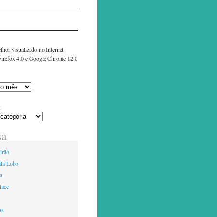
lhor visualizado no Internet
 Firefox 4.0 e Google Chrome 12.0
s
sa
irão
ita Lobo
ia
lace
as