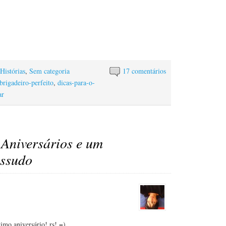
Histórias
,
Sem categoria
17 comentários
brigadeiro-perfeito
,
dicas-para-o-
ar
a
Aniversários e um
assudo
timo aniversário! rs! =)