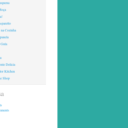
Pequena
Moça
a!
sparetto
 na Cozinha
panela
 Gula
ca
nte Delicia
lor Kitchen
ie Shop
sa
ts
mments