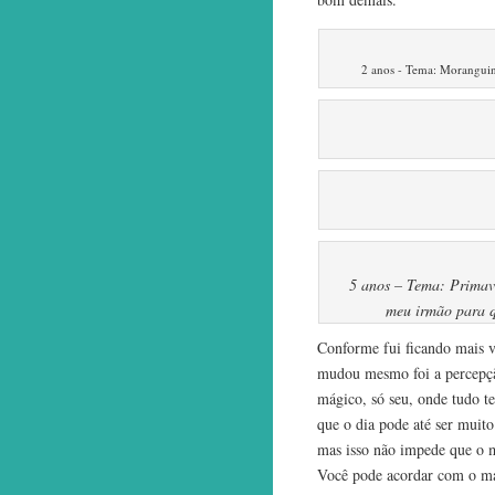
2 anos - Tema: Moranguin
5 anos – Tema: Primav
meu irmão para qu
Conforme fui ficando mais v
mudou mesmo foi a percepção
mágico, só seu, onde tudo te
que o dia pode até ser muit
mas isso não impede que o 
Você pode acordar com o ma