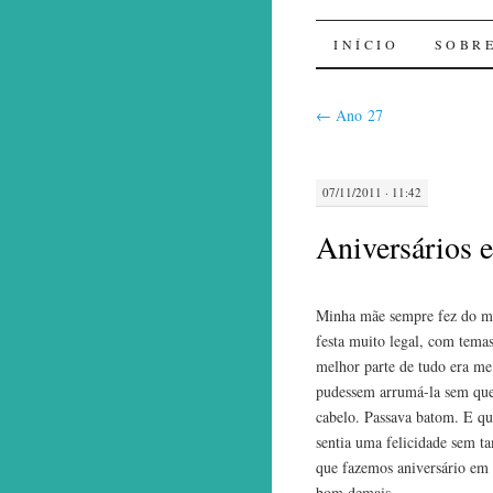
Sal de Bo
INÍCIO
SOBR
←
Ano 27
07/11/2011 · 11:42
Aniversários 
Minha mãe sempre fez do me
festa muito legal, com temas 
melhor parte de tudo era me 
pudessem arrumá-la sem que 
cabelo. Passava batom. E qu
sentia uma felicidade sem t
que fazemos aniversário em
bom demais.