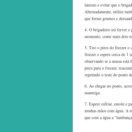
laterais e evitar que o brig
Alternadamente, utilize ta
que forme grumos e deixando
4. O brigadeiro irá ferver 
momento, conte mais dois m
5. Tire o pires do freezer 
freezer e espere cerca de 1 
observando se a massa está f
pires para o freezer, reacen
repetindo o teste do ponto d
6. Ao chegar no ponto, acre
manteiga.
7. Espere esfriar, enrole e p
minhas mãos com água. A ma
que com a água a “lambança