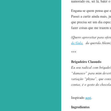
namorado ou, sei lá, bater o 
Engana-se quem pensa que es
Passei a curtir ainda mais, 
que precisa ser um dia espe
fazer coisas que me trazem 
(Quero aproveitar para ofere
da Gula
, da querida Akemi,
***
Brigadeiro Classudo
Eu sou radical com brigadei
“damasco” para mim deveri
variação “phyna”, que conse
contas, é o gosto do choco
Inspirado
aqui
.
Ingredientes