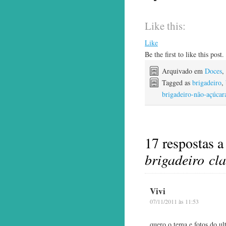
Like this:
Like
Be the first to like this post.
Arquivado em
Doces
,
Tagged as
brigadeiro
,
brigadeiro-não-açúcar
17 respostas 
brigadeiro cl
Vivi
07/11/2011 às 11:53
quero o tema e fotos do ul