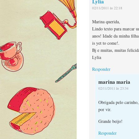
Lylia
02/11/2011 às 22:18
Marina querida,
Lindo texto para marcar um
anos! Idade da minha filha
is yet to come!.
Bj e muitas, muitas felicid
Lylia
Responder
marina maria
02/11/2011 às 23:34
Obrigada pelo carinho
por vir.
Grande beijo!
Responder