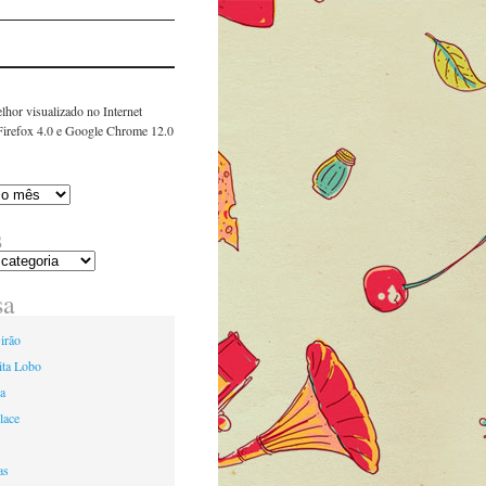
lhor visualizado no Internet
 Firefox 4.0 e Google Chrome 12.0
s
sa
irão
ita Lobo
ia
lace
as