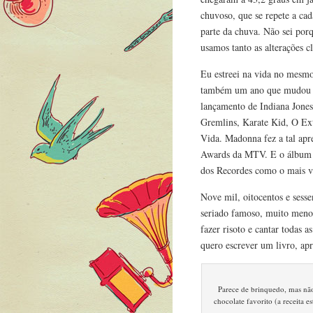
chuvoso, que se repete a ca
parte da chuva. Não sei porq
usamos tanto as alterações c
Eu estreei na vida no mesm
também um ano que mudou p
lançamento de Indiana Jones
Gremlins, Karate Kid, O Ex
Vida. Madonna fez a tal apr
Awards da MTV. E o álbum Th
dos Recordes como o mais ve
Nove mil, oitocentos e sesse
seriado famoso, muito menos
fazer risoto e cantar todas 
quero escrever um livro, apr
Parece de brinquedo, mas não
chocolate favorito (a receita 