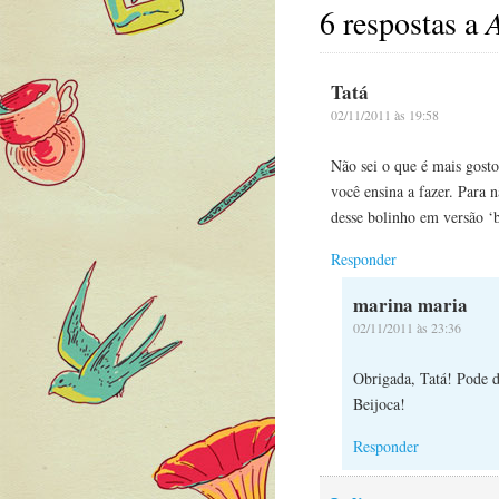
6 respostas a
Tatá
02/11/2011 às 19:58
Não sei o que é mais gosto
você ensina a fazer. Para 
desse bolinho em versão 
Responder
marina maria
02/11/2011 às 23:36
Obrigada, Tatá! Pode de
Beijoca!
Responder