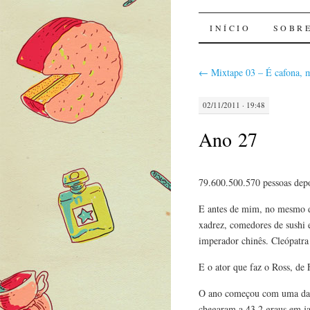
Sal de Bo
INÍCIO
SOBR
←
Mixtape 03 – É cafona, m
02/11/2011 · 19:48
Ano 27
79.600.500.570 pessoas depo
E antes de mim, no mesmo di
xadrez, comedores de sushi 
imperador chinês. Cleópatra
E o ator que faz o Ross, de 
O ano começou com uma das 
chegaram a 43,2 graus em ja