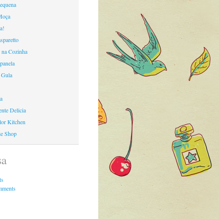
Pequena
Moça
a!
sparetto
 na Cozinha
panela
 Gula
ca
nte Delicia
lor Kitchen
ie Shop
sa
ts
mments