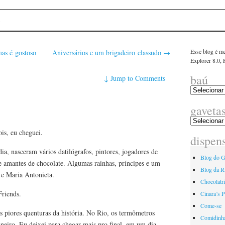
linha
E
Esse blog é me
as é gostoso
Aniversários e um brigadeiro classudo
→
Explorer 8.0,
baú
↓
Jump to Comments
gaveta
is, eu cheguei.
dispen
a, nasceram vários datilógrafos, pintores, jogadores de
Blog do G
e amantes de chocolate. Algumas rainhas, príncipes e um
Blog da R
 e Maria Antonieta.
Chocolatr
Friends.
Cinara’s P
Come-se
piores quenturas da história. No Rio, os termômetros
Comidinh
neiro. Eu deixei para chegar mais pro final, em um dia