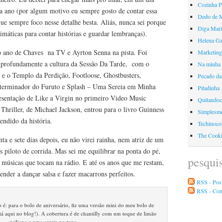
Cozinha 
da ano (por algum motivo eu sempre gosto de contar essa
Dedo de 
ue sempre foco nesse detalhe besta. Aliás, nunca sei porque
Diga Mari
limáticas para contar histórias e guardar lembranças).
Helena Ga
o ano de Chaves na TV e Ayrton Senna na pista. Foi
Marketing
rofundamente a cultura da Sessão Da Tarde, com o
Na minha 
 e o Templo da Perdição, Footloose, Ghostbusters,
Pecado da
terminador do Furuto e Splash – Uma Sereia em Minha
Pitadinha
esentação de Like a Virgin no primeiro Video Music
Quitando
riller, de Michael Jackson, entrou para o livro Guinness
Simplesme
ndido da história.
Techinoco
The Cook
nta e sete dias depois, eu não virei rainha, nem atriz de um
 piloto de corrida. Mas sei me equilibrar na ponta do pé,
pesqui
as músicas que tocam na rádio. E até os anos que me restam,
ender a dançar salsa e fazer macarrons perfeitos.
RSS - Pos
RSS - Co
 é: para o bolo de aniversário, fiz uma versão mini do meu bolo de
está aqui no blog!). A cobertura é de chantilly com um toque de limão
siciliano e uma cereja no topo.