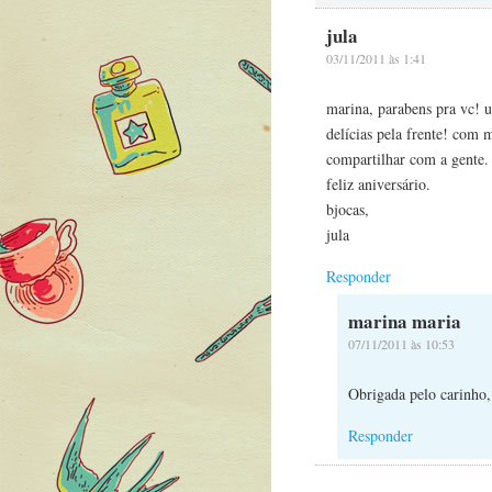
jula
03/11/2011 às 1:41
marina, parabens pra vc! 
delícias pela frente! com m
compartilhar com a gente.
feliz aniversário.
bjocas,
jula
Responder
marina maria
07/11/2011 às 10:53
Obrigada pelo carinho,
Responder