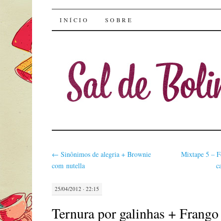
Sal de Bolinha
INÍCIO
SOBRE
←
Sinônimos de alegria + Brownie
Mixtape 5 – F
com nutella
c
25/04/2012 · 22:15
Ternura por galinhas + Frang