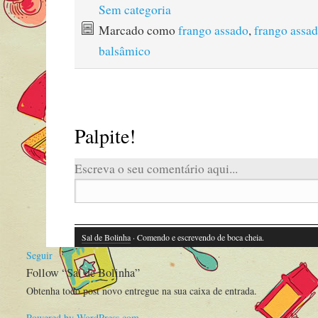
Sem categoria
Marcado como
frango assado
,
frango assad
balsâmico
Palpite!
Escreva o seu comentário aqui...
Sal de Bolinha
· Comendo e escrevendo de boca cheia.
Seguir
Follow “Sal de Bolinha”
Obtenha todo post novo entregue na sua caixa de entrada.
Powered by WordPress.com