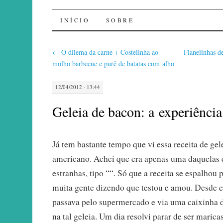
Sal de Bolinha
INÍCIO
SOBRE
←
O dilema da carne + Costelinha ao
Flanelinhas d
molho barbecue e purê de batatas com alho
12/04/2012 · 13:44
Geleia de bacon: a experiência
Já tem bastante tempo que vi essa receita de ge
americano. Achei que era apenas uma daquelas e
estranhas, tipo ““. Só que a receita se espalhou 
muita gente dizendo que testou e amou. Desde e
passava pelo supermercado e via uma caixinha 
na tal geleia. Um dia resolvi parar de ser marica