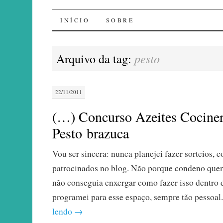
Sal de Bolinha
INÍCIO
SOBRE
pesto
Arquivo da tag:
22/11/2011
(…) Concurso Azeites Cocine
Pesto brazuca
Vou ser sincera: nunca planejei fazer sorteios, 
patrocinados no blog. Não porque condeno que
não conseguia enxergar como fazer isso dentro 
programei para esse espaço, sempre tão pessoal
lendo
→