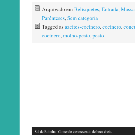
Arquivado em
Belisquetes
,
Entrada
,
Massa
Parênteses
,
Sem categoria
Tagged as
azeites-cocinero
,
cocinero
,
conc
cocinero
,
molho-pesto
,
pesto
Sal de Bolinha
· Comendo e escrevendo de boca cheia.