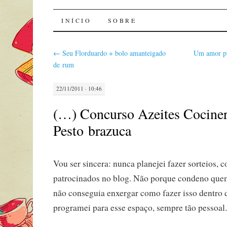
Sal de Bolinha
INÍCIO
SOBRE
←
Seu Florduardo + bolo amanteigado
Um amor pl
de rum
22/11/2011 · 10:46
(…) Concurso Azeites Cocine
Pesto brazuca
Vou ser sincera: nunca planejei fazer sorteios, 
patrocinados no blog. Não porque condeno que
não conseguia enxergar como fazer isso dentro 
programei para esse espaço, sempre tão pessoal.