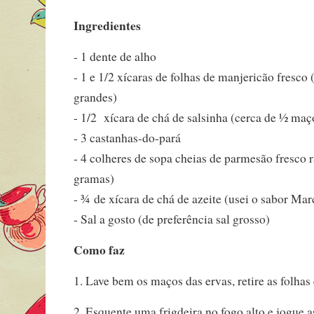
Ingredientes
- 1 dente de alho
- 1 e 1/2 xícaras de folhas de manjericão fresco
grandes)
- 1/2 xícara de chá de salsinha (cerca de ½ ma
- 3 castanhas-do-pará
- 4 colheres de sopa cheias de parmesão fresco 
gramas)
- ¾ de xícara de chá de azeite (usei o sabor Ma
- Sal a gosto (de preferência sal grosso)
Como faz
1. Lave bem os maços das ervas, retire as folhas 
2. Esquente uma frigdeira no fogo alto e jogue 